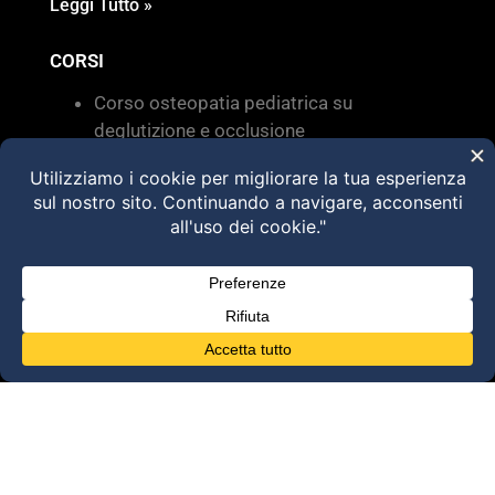
Leggi Tutto »
CORSI
Corso osteopatia pediatrica su
deglutizione e occlusione
Valutazione e trattamento delle
disfunzioni dei sistemi di movimento –
Torino 28 MARZO 2026
HVLA – Moduli Clinici – 2026
@2025 Dott. Alessandro Carollo – All rights
reserved