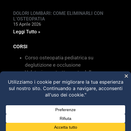
DOLORI LOMBARI: COME ELIMINARLI CON
L’OSTEOPATIA
15 Aprile 2026
Leggi Tutto »
CORSI
Corso osteopatia pediatrica su
deglutizione e occlusione
Valutazione e trattamento delle
disfunzioni dei sistemi di movimento –
Torino 28 MARZO 2026
HVLA – Moduli Clinici – 2026
@2025 Dott. Alessandro Carollo – All rights
reserved