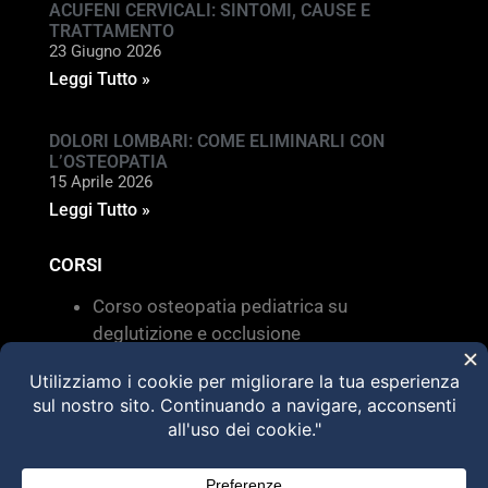
ACUFENI CERVICALI: SINTOMI, CAUSE E
TRATTAMENTO
23 Giugno 2026
Leggi Tutto »
DOLORI LOMBARI: COME ELIMINARLI CON
L’OSTEOPATIA
15 Aprile 2026
Leggi Tutto »
CORSI
Corso osteopatia pediatrica su
deglutizione e occlusione
Valutazione e trattamento delle
disfunzioni dei sistemi di movimento –
Torino 28 MARZO 2026
HVLA – Moduli Clinici – 2026