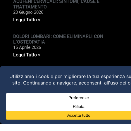
ACUFENI CERVICALI: SINTOMI, CAUSE E
TRATTAMENTO
23 Giugno 2026
Leggi Tutto »
DOLORI LOMBARI: COME ELIMINARLI CON
L’OSTEOPATIA
15 Aprile 2026
Leggi Tutto »
CORSI
Corso osteopatia pediatrica su
deglutizione e occlusione
Valutazione e trattamento delle
disfunzioni dei sistemi di movimento –
Torino 28 MARZO 2026
HVLA – Moduli Clinici – 2026
@2025 Dott. Alessandro Carollo – All rights