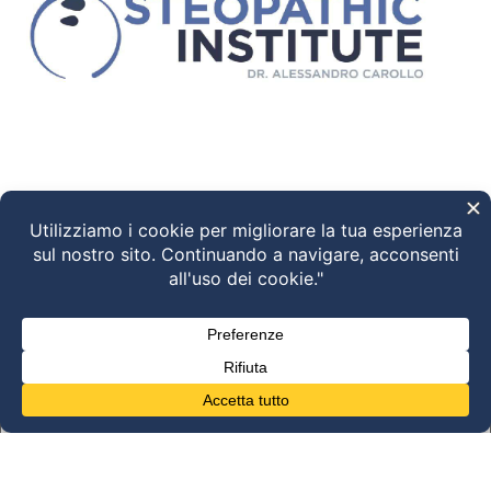
Ciao! Come possiamo aiutarti?
05:05
"+chaty_settings.lang.emoji_picker+"
WhatsApp Message
undefined