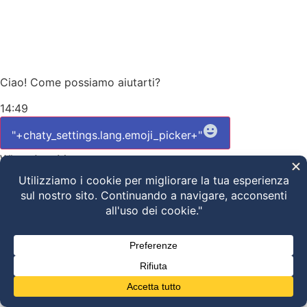
Ciao! Come possiamo aiutarti?
14:49
"+chaty_settings.lang.emoji_picker+"
WhatsApp Message
undefined